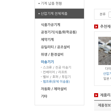
기계 납품 현황
산업기계 전체제품
분류
식품가공기계
추천제
공정기기(식품/화학공통)
제약기계
유틸리티 / 공조설비
위생 / 환경설비
이송기기
스크류 / 진공 이송기
이아프람펌프
수직 인라인 펌프 7.5마력
수직 인라인 펌프 3마력
다이
컨베이어 / 리프트
기계 전체제품
산업기계 전체제품
산업기계 전체제품
산업
밸브 / 호퍼 / 투입기
/ 1대
/ 1대
/ 2대
일본 
펌프류(유체 이송용)
자동화 / 제어설비
제품리
기타
제품정보