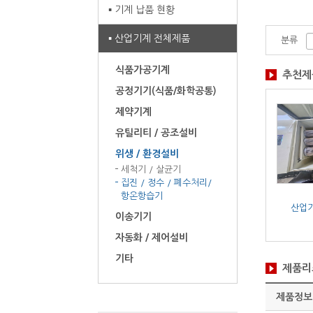
기계 납품 현황
산업기계 전체제품
분류
식품가공기계
추천제
공정기기(식품/화학공통)
제약기계
유틸리티 / 공조설비
위생 / 환경설비
세척기 / 살균기
집진 / 정수 / 폐수처리/
집진기
분체집진기
집진기
항온항습기
기계 전체제품
산업기계 전체제품
산업기계 전체제품
산업
이송기기
/ 1대
/ 1대
/ 1대
자동화 / 제어설비
기타
제품리
제품정보