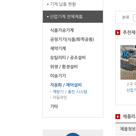
기계 납품 현황
산업기계 전체제품
분류
식품가공기계
추천제
공정기기(식품/화학공통)
제약기계
유틸리티 / 공조설비
위생 / 환경설비
이송기기
우치 포장기
파우치포장기계
중량선별기 금속검출기 일
2구
자동화 / 제어설비
기계 전체제품
산업기계 전체제품
체형
산업
계량기 / 충진 시스템
/ 1대
(주)영테크팩 / 1대
산업기계 전체제품
자동라인
/ 1set대
기타
제품리
제품정보