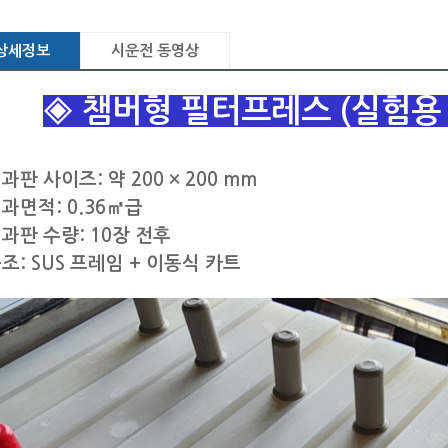
상세정보
시운전 동영상
◈ 챔버형 필터프레스 (실험용 
과판 사이즈: 약 200 × 200 mm
과면적: 0.36㎡급
과판 수량: 10장 전후
조: SUS 프레임 + 이동식 카트