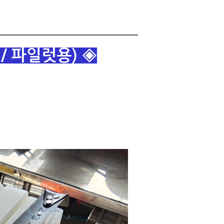
/ 파일럿용) ◈