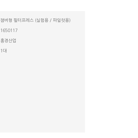
챔버형 필터프레스 (실험용 / 파일럿용)
1650117
홍경산업
1대