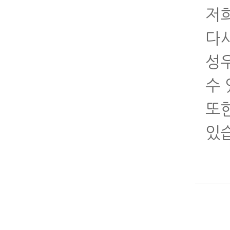
저
다시
성
수 
또
있