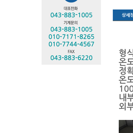
상세
형식
온도
정확
온도
10
내부
외부