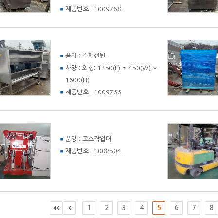
제품번호 :
1009768
품명 :
스텐선반
사양 :
외형: 1250(L) * 450(W) *
1600(H)
제품번호 :
1009766
품명 :
고소작업대
제품번호 :
1008504
1
2
3
4
5
6
7
8