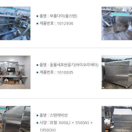
품명 :
부품다이(올스텐)
제품번호 :
1012936
품명 :
동물세포반응기(바이오리액타)
제품번호 :
1010835
품명 :
스텐캐비넷
사양 :
외형: 600(L) * 550(W) *
1950()H)